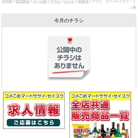
HOME
»
販売商品
»
ビール類
»
アサヒ
»
ビール
»
業務用
» アサヒ スーパードライ・ミ
ニ樽