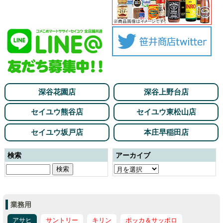
深谷花園店
深谷上野台店
セイユウ熊谷店
セイユウ東松山店
セイユウ坂戸店
本庄早稲田店
検索
アーカイブ
業務用
アサヒ
サントリー
キリン
ポッカ＆サッポロ