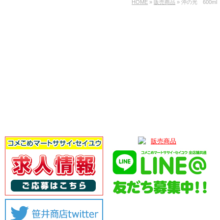
HOME
»
販売商品
» 沖の光 600ml