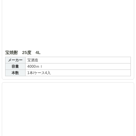
宝
宝焼酎 25度 4L
メーカー
宝酒造
容量
4000ｍｌ
本数
1本/ケース4入
宝