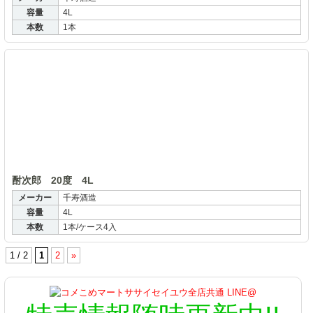
容量
4L
本数
1本
酎
酎次郎 20度 4L
メーカー
千寿酒造
容量
4L
本数
1本/ケース4入
1 / 2
1
2
»