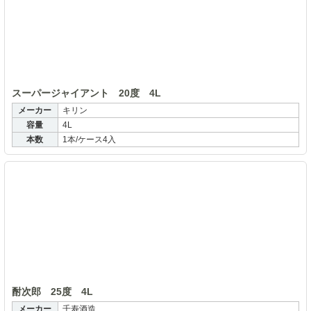
スーパージャイアント 20度 4L
メーカー
キリン
容量
4L
本数
1本/ケース4入
酎
酎次郎 25度 4L
メーカー
千寿酒造