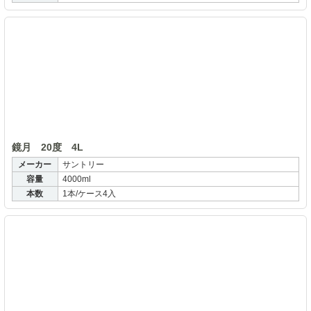
鏡
鏡月 20度 4L
メーカー
サントリー
容量
4000ml
本数
1本/ケース4入
宝