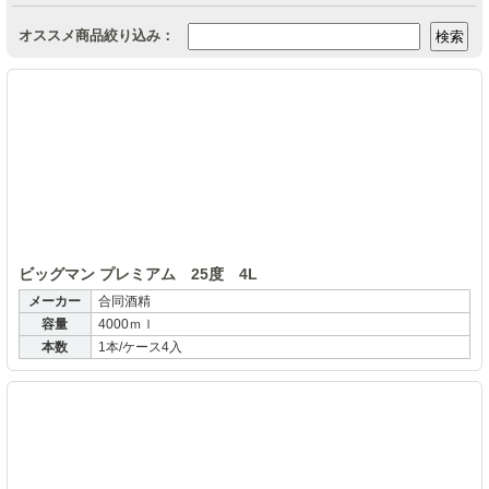
オススメ商品絞り込み：
ビ
ビッグマン プレミアム 25度 4L
メーカー
合同酒精
容量
4000ｍｌ
本数
1本/ケース4入
ビ