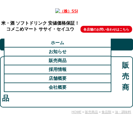
米・酒 ソフトドリンク 安値価格保証！
コメこめマート ササイ・セイユウ
各店舗のお問い合わせはこちら
ホーム
お知らせ
販売商品
販
採用情報
売
店舗概要
商
会社概要
品
HOME
»
販売商品
»
食品類
»
油・調味料