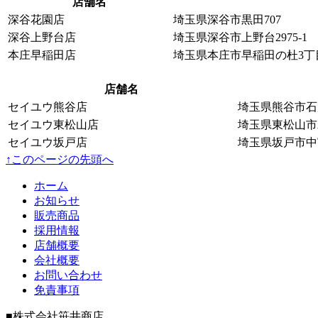
店舗名
深谷花園店
埼玉県深谷市黒田707
深谷上野台店
埼玉県深谷市上野台2975-1
本庄早稲田店
埼玉県本庄市早稲田の杜3丁目
店舗名
セイユウ熊谷店
埼玉県熊谷市石原
セイユウ東松山店
埼玉県東松山市若松
セイユウ坂戸店
埼玉県坂戸市中富
↑このページの先頭へ
ホーム
お知らせ
販売商品
採用情報
店舗概要
会社概要
お問い合わせ
免責事項
■株式会社笹井商店