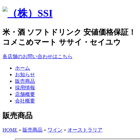
米・酒 ソフトドリンク 安値価格保証！
コメこめマート ササイ・セイユウ
各店舗のお問い合わせはこちら
ホーム
お知らせ
販売商品
採用情報
店舗概要
会社概要
販売商品
HOME
»
販売商品
»
ワイン
»
オーストラリア