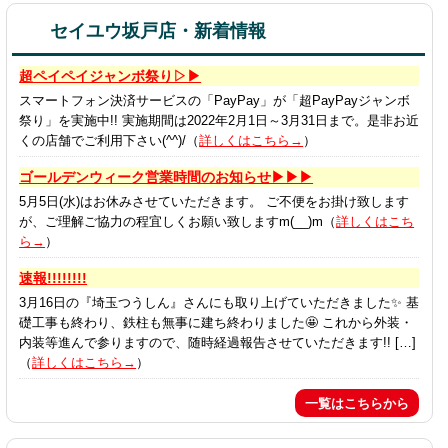
セイユウ坂戸店・新着情報
超ペイペイジャンボ祭り▷▶
スマートフォン決済サービスの「PayPay」が「超PayPayジャンボ
祭り」を実施中!! 実施期間は2022年2月1日～3月31日まで。是非お近
くの店舗でご利用下さい(^^)/（
詳しくはこちら→
）
ゴールデンウィーク営業時間のお知らせ▶▶▶
5月5日(水)はお休みさせていただきます。 ご不便をお掛け致します
が、ご理解ご協力の程宜しくお願い致しますm(__)m（
詳しくはこち
ら→
）
速報!!!!!!!!
3月16日の『埼玉つうしん』さんにも取り上げていただきました✨ 基
礎工事も終わり、鉄柱も無事に建ち終わりました🤩 これから外装・
内装等進んで参りますので、随時経過報告させていただきます!! […]
（
詳しくはこちら→
）
一覧はこちらから