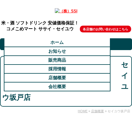
米・酒 ソフトドリンク 安値価格保証！
コメこめマート ササイ・セイユウ
各店舗のお問い合わせはこちら
ホーム
お知らせ
販売商品
セ
採用情報
イ
店舗概要
ユ
会社概要
ウ坂戸店
HOME
»
店舗概要
» セイユウ坂戸店