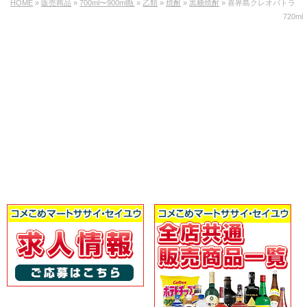
HOME
»
販売商品
»
700ml〜900ml瓶
»
乙類
»
焼酎
»
黒糖焼酎
» 喜界島クレオパトラ
720ml