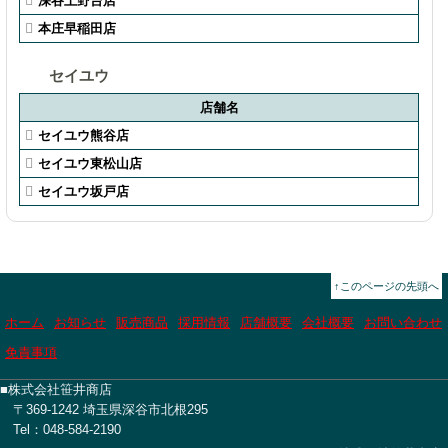
深谷上野台店
本庄早稲田店
セイユウ
店舗名
セイユウ熊谷店
セイユウ東松山店
セイユウ坂戸店
↑このページの先頭へ
ホーム
お知らせ
販売商品
採用情報
店舗概要
会社概要
お問い合わせ
免責事項
■株式会社笹井商店
〒369-1242 埼玉県深谷市北根295
Tel：048-584-2190