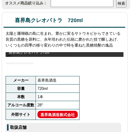
オススメ商品絞り込み：
喜界島クレオパトラ 720ml
太陽と珊瑚礁の島に生まれ、豊かに実るサトウキビからできている
良質の黒糖を原料に、永年培われた伝統に磨かれた技で醸しあげ、
いくつもの四季の移り変わりの中で時を重ねた黒糖焼酎の逸品
喜界島クレオパトラ720
メーカー
喜界島酒造
容量
720ml
本数
1本
アルコール度数
28°
外部サイト
喜界島酒造株式会社
取扱店舗