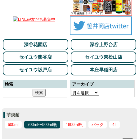
深谷花園店
深谷上野台店
セイユウ熊谷店
セイユウ東松山店
セイユウ坂戸店
本庄早稲田店
検索
アーカイブ
芋焼酎
600ml
700ml〜900ml瓶
1800ml瓶
パック
4L