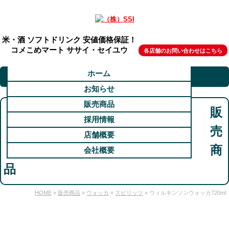
米・酒 ソフトドリンク 安値価格保証！
コメこめマート ササイ・セイユウ
各店舗のお問い合わせはこちら
ホーム
お知らせ
販売商品
販
採用情報
売
店舗概要
商
会社概要
品
HOME
»
販売商品
»
ウォッカ
»
スピリッツ
» ウィルキンソンウォッカ720ml