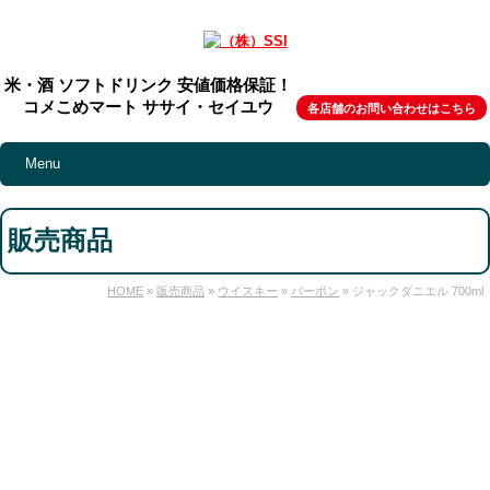
米・酒 ソフトドリンク 安値価格保証！
コメこめマート ササイ・セイユウ
各店舗のお問い合わせはこちら
Menu
販売商品
HOME
»
販売商品
»
ウイスキー
»
バーボン
» ジャックダニエル 700ml