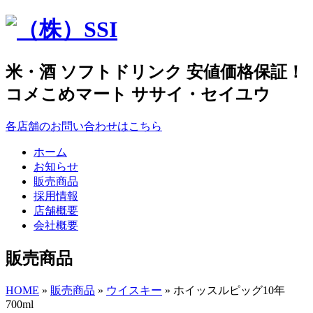
米・酒 ソフトドリンク 安値価格保証！
コメこめマート ササイ・セイユウ
各店舗のお問い合わせはこちら
ホーム
お知らせ
販売商品
採用情報
店舗概要
会社概要
販売商品
HOME
»
販売商品
»
ウイスキー
» ホイッスルピッグ10年
700ml