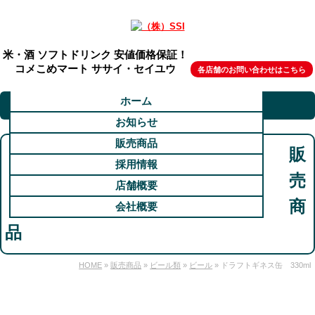
米・酒 ソフトドリンク 安値価格保証！
コメこめマート ササイ・セイユウ
各店舗のお問い合わせはこちら
ホーム
お知らせ
販売商品
販
採用情報
売
店舗概要
商
会社概要
品
HOME
»
販売商品
»
ビール類
»
ビール
» ドラフトギネス缶 330ml