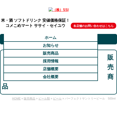
米・酒 ソフトドリンク 安値価格保証！
コメこめマート ササイ・セイユウ
各店舗のお問い合わせはこちら
ホーム
お知らせ
販売商品
販
採用情報
売
店舗概要
商
会社概要
品
HOME
»
販売商品
»
ビール類
»
ビール
» パーフェクトサントリービール 500ml