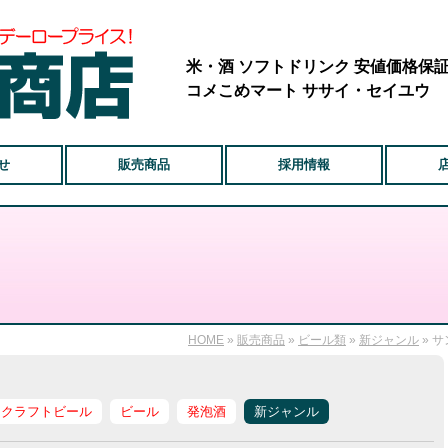
米・酒 ソフトドリンク 安値価格保
コメこめマート ササイ・セイユウ
せ
販売商品
採用情報
HOME
»
販売商品
»
ビール類
»
新ジャンル
» 
クラフトビール
ビール
発泡酒
新ジャンル