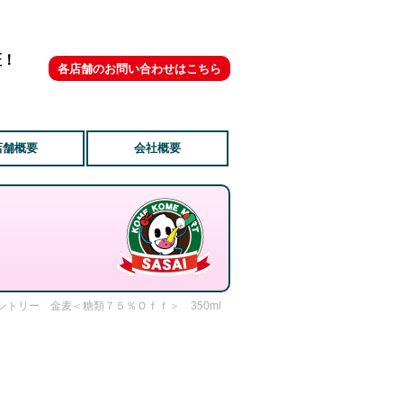
証！
各店舗のお問い合わせはこちら
店舗概要
会社概要
サントリー 金麦＜糖類７５％Ｏｆｆ＞ 350ml