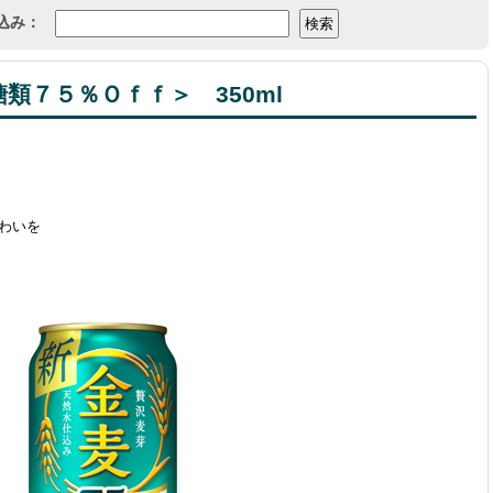
込み：
類７５％Ｏｆｆ＞ 350ml
わいを