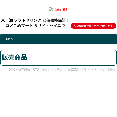
米・酒 ソフトドリンク 安値価格保証！
コメこめマート ササイ・セイユウ
各店舗のお問い合わせはこちら
Menu
販売商品
HOME
»
販売商品
»
RTD
»
キリン
» キリン 氷結ZERO＜グレープフルーツ＞500ml