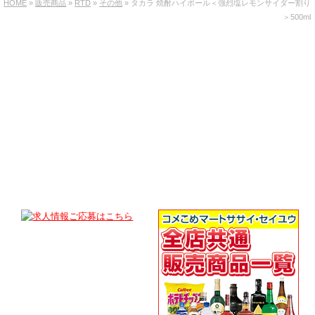
HOME
»
販売商品
»
RTD
»
その他
» タカラ 焼酎ハイボール＜強烈塩レモンサイダー割り
＞500ml