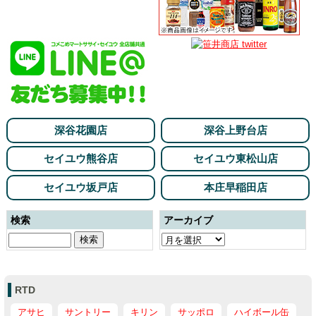
深谷花園店
深谷上野台店
セイユウ熊谷店
セイユウ東松山店
セイユウ坂戸店
本庄早稲田店
検索
アーカイブ
RTD
アサヒ
サントリー
キリン
サッポロ
ハイボール缶