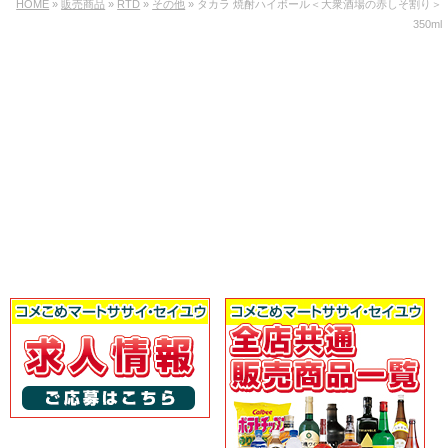
HOME
»
販売商品
»
RTD
»
その他
» タカラ 焼酎ハイボール＜大衆酒場の赤しそ割り＞
350ml