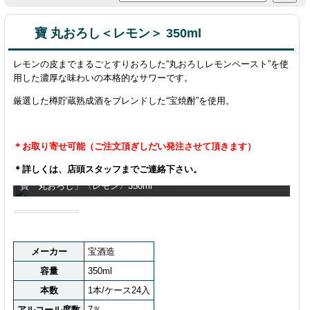
寶 丸おろし＜レモン＞ 350ml
レモンの皮までまるごとすりおろした“丸おろしレモンペースト”を使
用した濃厚な味わいの本格的なサワーです。
厳選した樽貯蔵熟成酒をブレンドした“宝焼酎”を使用。
＊お取り寄せ可能（ご注文頂ぎしだい発注させて頂きます）
＊詳しくは、店頭スタッフまでご連絡下さい。
寶「丸おろし」〈レモン〉350ml
メーカー
宝酒造
容量
350ml
本数
1本/ケース24入
アルコール度数
7％