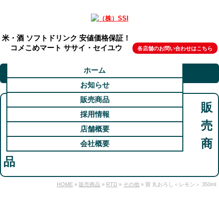
米・酒 ソフトドリンク 安値価格保証！
コメこめマート ササイ・セイユウ
各店舗のお問い合わせはこちら
ホーム
お知らせ
販売商品
販
採用情報
売
店舗概要
商
会社概要
品
HOME
»
販売商品
»
RTD
»
その他
» 寶 丸おろし＜レモン＞ 350ml