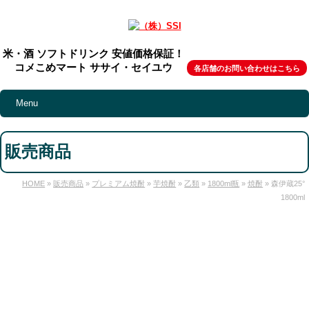
米・酒 ソフトドリンク 安値価格保証！
コメこめマート ササイ・セイユウ
各店舗のお問い合わせはこちら
Menu
販売商品
HOME
»
販売商品
»
プレミアム焼酎
»
芋焼酎
»
乙類
»
1800ml瓶
»
焼酎
» 森伊蔵25°
1800ml