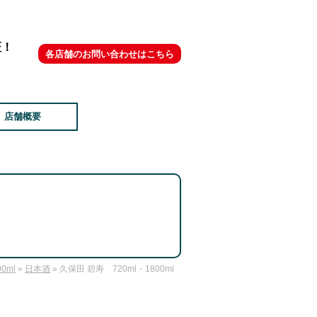
証！
各店舗のお問い合わせはこちら
店舗概要
00ml
»
日本酒
» 久保田 碧寿 720ml・1800ml