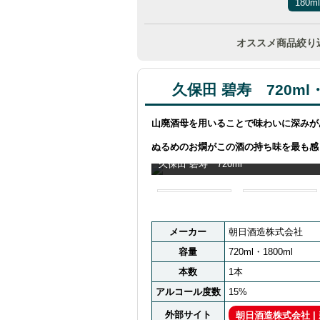
180m
オススメ商品絞り
久保田 碧寿 720ml・
山廃酒母を用いることで味わいに深みが
ぬるめのお燗がこの酒の持ち味を最も感
久保田 碧寿 720ml
メーカー
朝日酒造株式会社
容量
720ml・1800ml
本数
1本
アルコール度数
15%
外部サイト
朝日酒造株式会社 |