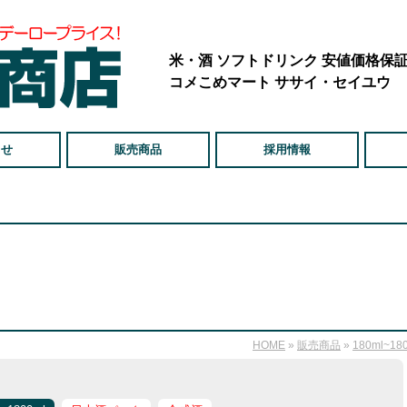
米・酒 ソフトドリンク 安値価格保
コメこめマート ササイ・セイユウ
らせ
販売商品
採用情報
HOME
»
販売商品
»
180ml~18