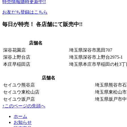
特売情報
随時更新中!!
お友だち登録はこちら
毎日が特売！ 各店舗にて販売中!!
店舗名
深谷花園店
埼玉県深谷市黒田707
深谷上野台店
埼玉県深谷市上野台2975-1
本庄早稲田店
埼玉県本庄市早稲田の杜3丁目
店舗名
セイユウ熊谷店
埼玉県熊谷市石原
セイユウ東松山店
埼玉県東松山市若松
セイユウ坂戸店
埼玉県坂戸市中富
↑このページの先頭へ
ホーム
お知らせ