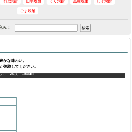
そば焼酎
山芋焼酎
くり焼酎
黒糖焼酎
しそ焼酎
ごま焼酎
込み：
豊かな味わい。
さが体験してください。
 20度 1800ml