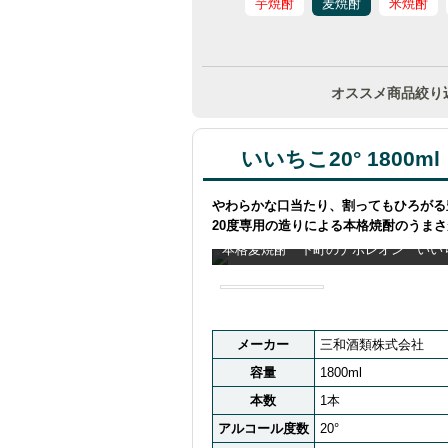
芋焼酎
麦焼酎
米焼酎
オススメ商品絞り
いいちこ20° 1800ml
やわらかな口当たり、割ってもひろがる
20度専用の造りによる本格焼酎のうま
本格麦焼酎 下町のナポレオン いいちこ
メーカー
三和酒類株式会社
容量
1800ml
本数
1本
アルコール度数
20°