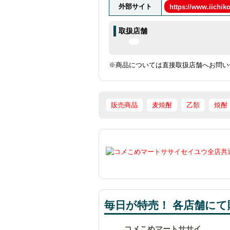
外部サイト
https://www.iichiko
取扱店舗
※商品については直接取扱店舗へお問い
販売商品
麦焼酎
乙類
焼酎
毎日が特売！ 各店舗にて販
コメこめマートササイ