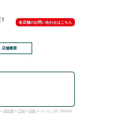
証！
各店舗のお問い合わせはこちら
店舗概要
»
麦焼酎
»
乙類
»
焼酎
» いいちこ20° 1800ml