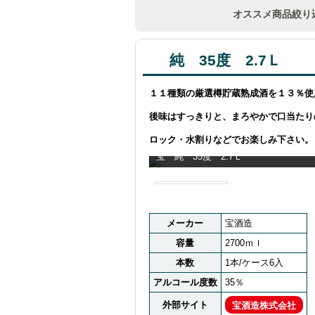
オススメ商品絞り
純 35度 2.7Ｌ
１１種類の厳選樽貯蔵熟成酒を１３％使
後味はすっきりと、まろやかで口当たり
ロック・水割りなどでお楽しみ下さい。
宝 純 35度 2.7Ｌ
メーカー
宝酒造
容量
2700ｍｌ
本数
1本/ケース6入
アルコール度数
35％
外部サイト
宝酒造株式会社