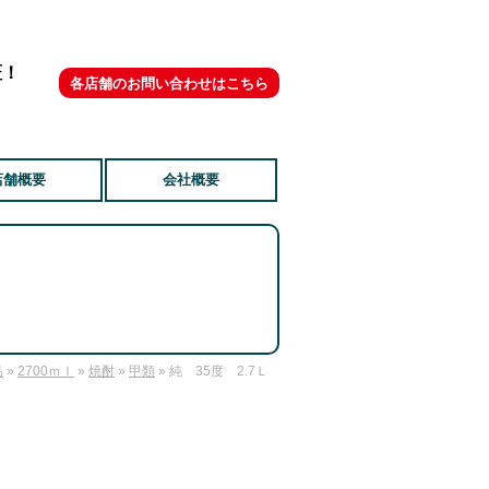
証！
各店舗のお問い合わせはこちら
店舗概要
会社概要
品
»
2700ｍｌ
»
焼酎
»
甲類
» 純 35度 2.7Ｌ