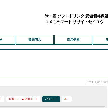
米・酒 ソフトドリンク 安値価格保
コメこめマート ササイ・セイユウ
せ
販売商品
採用情報
HOME
»
販売商
ｌ
1800ｍｌ～2000ｍｌ
2700ｍｌ
4Ｌ