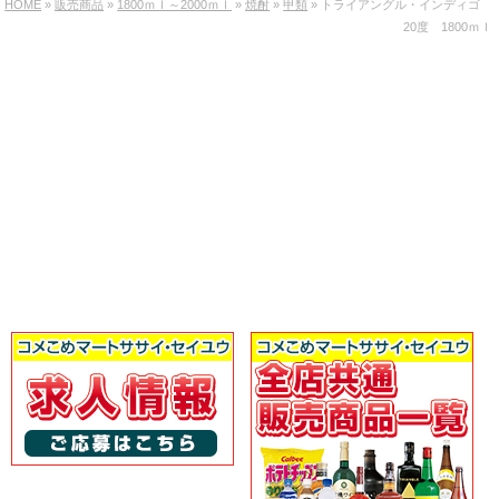
HOME
»
販売商品
»
1800ｍｌ～2000ｍｌ
»
焼酎
»
甲類
» トライアングル・インディゴ
20度 1800ｍｌ