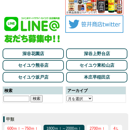
深谷花園店
深谷上野台店
セイユウ熊谷店
セイユウ東松山店
セイユウ坂戸店
本庄早稲田店
検索
アーカイブ
甲類
600ｍｌ～750ｍｌ
1800ｍｌ～2000ｍｌ
2700ｍｌ
4Ｌ