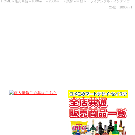
HOME
»
販売商品
»
1800ｍｌ～2000ｍｌ
»
焼酎
»
甲類
» トライアングル・インディゴ
25度 1800ｍｌ