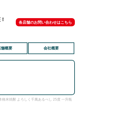
証！
各店舗のお問い合わせはこちら
店舗概要
会社概要
 本格米焼酎 よろしく千萬あるべし 25度 一升瓶