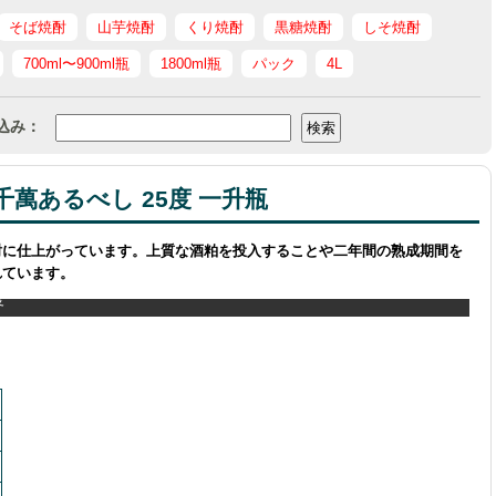
そば焼酎
山芋焼酎
くり焼酎
黒糖焼酎
しそ焼酎
700ml〜900ml瓶
1800ml瓶
パック
4L
込み：
萬あるべし 25度 一升瓶
酎に仕上がっています。上質な酒粕を投入することや二年間の熟成期間を
れています。
度