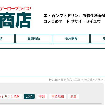
米・酒 ソフトドリンク 安値価格保
コメこめマート ササイ・セイユウ
せ
販売商品
採用情報
HOME
»
販売商品
»
乙類
»
米焼酎
»
焼酎
»
うもろこし焼酎
乙類
甲類
甲乙混和
泡盛