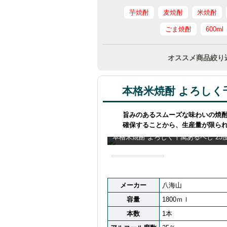
芋焼酎
麦焼酎
米焼酎
ごま焼酎
600ml
オススメ商品絞り
本格米焼酎 よろしく千
旨みのあるスムーズな味わいの焼
確保することから、生産量が限ら
本格米焼酎 よろしく千萬あるべし 25
メーカー
八海山
容量
1800ｍｌ
本数
1本