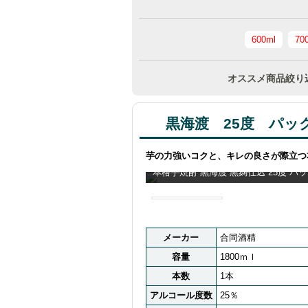
600ml
70
オススメ商品絞り
黒海渡 25度 パッ
芋の力強いコクと、キレの良さが際立つ
本格芋焼酎 黒海渡 黒麹仕込 25度 パ
メーカー
合同酒精
容量
1800ｍｌ
本数
1本
アルコール度数
25％