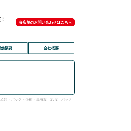
証！
各店舗のお問い合わせはこちら
店舗概要
会社概要
»
乙類
»
パック
»
焼酎
» 黒海渡 25度 パック