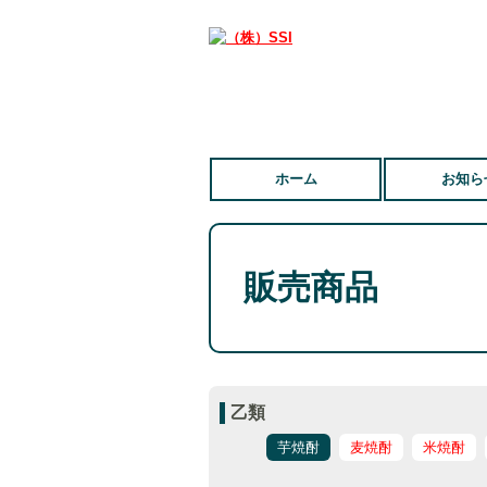
ホーム
お知ら
販売商品
乙類
芋焼酎
麦焼酎
米焼酎