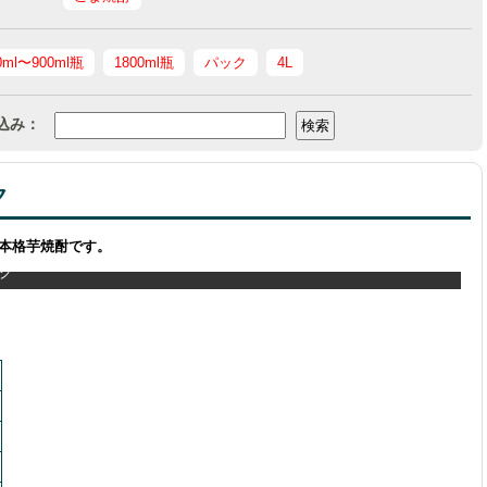
0ml〜900ml瓶
1800ml瓶
パック
4L
込み：
ク
本格芋焼酎です。
ック