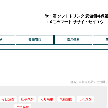
米・酒 ソフトドリンク 安値価格保
コメこめマート ササイ・セイユウ
せ
販売商品
採用情報
HOME
»
販売商品
»
芋焼酎
そば焼酎
山芋焼酎
くり焼酎
黒糖焼酎
しそ焼酎
ごま焼酎