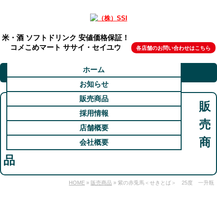
米・酒 ソフトドリンク 安値価格保証！
コメこめマート ササイ・セイユウ
各店舗のお問い合わせはこちら
ホーム
お知らせ
販売商品
販
採用情報
売
店舗概要
商
会社概要
品
HOME
»
販売商品
» 紫の赤兎馬＜せきとば＞ 25度 一升瓶