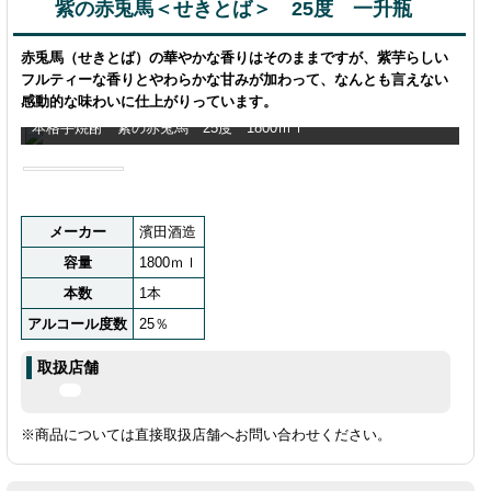
紫の赤兎馬＜せきとば＞ 25度 一升瓶
赤兎馬（せきとば）の華やかな香りはそのままですが、紫芋らしい
フルティーな香りとやわらかな甘みが加わって、なんとも言えない
感動的な味わいに仕上がりっています。
本格芋焼酎 紫の赤兎馬 25度 1800ｍｌ
メーカー
濱田酒造
容量
1800ｍｌ
本数
1本
アルコール度数
25％
取扱店舗
※商品については直接取扱店舗へお問い合わせください。