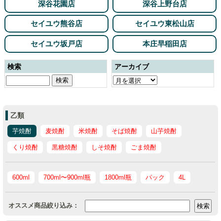
深谷花園店
深谷上野台店
セイユウ熊谷店
セイユウ東松山店
セイユウ坂戸店
本庄早稲田店
検索
アーカイブ
乙類
芋焼酎
麦焼酎
米焼酎
そば焼酎
山芋焼酎
くり焼酎
黒糖焼酎
しそ焼酎
ごま焼酎
600ml
700ml〜900ml瓶
1800ml瓶
パック
4L
オススメ商品絞り込み：