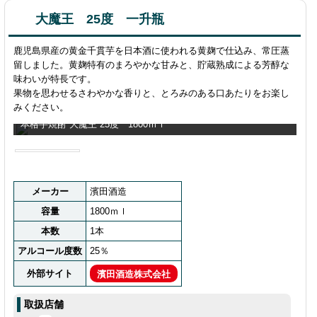
大魔王 25度 一升瓶
鹿児島県産の黄金千貫芋を日本酒に使われる黄麹で仕込み、常圧蒸
留しました。黄麹特有のまろやかな甘みと、貯蔵熟成による芳醇な
味わいが特長です。
果物を思わせるさわやかな香りと、とろみのある口あたりをお楽し
みください。
本格芋焼酎 大魔王 25度 1800ｍｌ
メーカー
濱田酒造
容量
1800ｍｌ
本数
1本
アルコール度数
25％
外部サイト
濱田酒造株式会社
取扱店舗