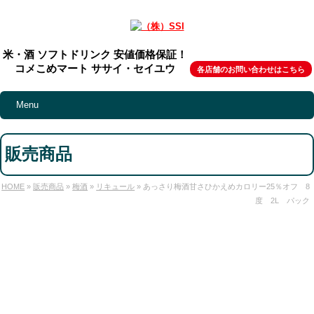
米・酒 ソフトドリンク 安値価格保証！
コメこめマート ササイ・セイユウ
各店舗のお問い合わせはこちら
Menu
販売商品
HOME
»
販売商品
»
梅酒
»
リキュール
» あっさり梅酒甘さひかえめカロリー25％オフ 8
度 2L パック