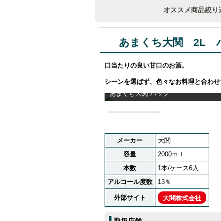
オススメ商品絞り
あまくち大関 2L 
口当たりの良い甘口のお酒。
シーンを選ばず、色々なお料理と合わせ
あまくち大関 パック
メーカー
大関
容量
2000ｍｌ
本数
1本/ケース6入
アルコール度数
13％
外部サイト
大関株式会社