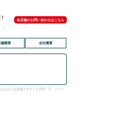
証！
各店舗のお問い合わせはこちら
店舗概要
会社概要
酒パック
»
日本酒
» あまくち大関 2L パック