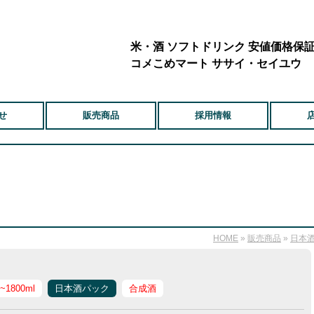
米・酒 ソフトドリンク 安値価格保
コメこめマート ササイ・セイユウ
せ
販売商品
採用情報
HOME
»
販売商品
»
日本
l~1800ml
日本酒パック
合成酒