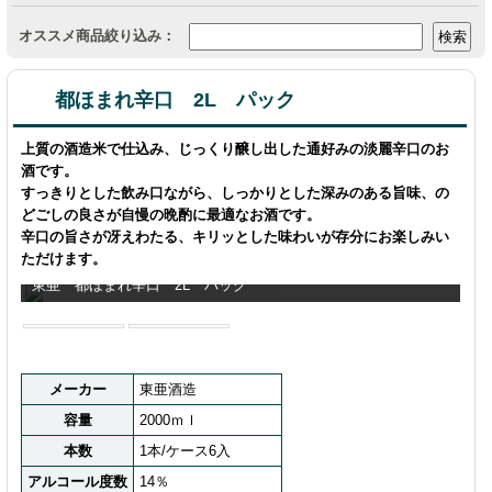
オススメ商品絞り込み：
都ほまれ辛口 2L パック
上質の酒造米で仕込み、じっくり醸し出した通好みの淡麗辛口のお
酒です。
すっきりとした飲み口ながら、しっかりとした深みのある旨味、の
どごしの良さが自慢の晩酌に最適なお酒です。
辛口の旨さが冴えわたる、キリッとした味わいが存分にお楽しみい
ただけます。
東亜 都ほまれ辛口 2L パック
メーカー
東亜酒造
容量
2000ｍｌ
本数
1本/ケース6入
アルコール度数
14％