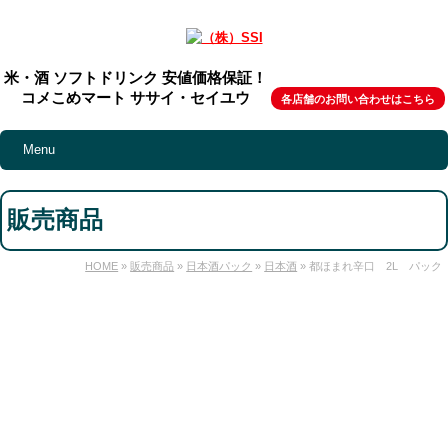
米・酒 ソフトドリンク 安値価格保証！
コメこめマート ササイ・セイユウ
各店舗のお問い合わせはこちら
Menu
販売商品
HOME
»
販売商品
»
日本酒パック
»
日本酒
» 都ほまれ辛口 2L パック