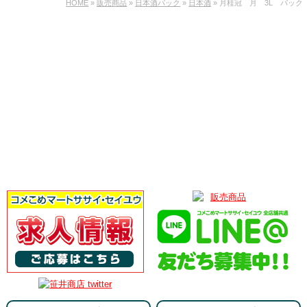
HOME
»
販売商品
»
日本酒パック
»
日本酒
» 月桂冠 月 3L パック