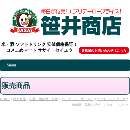
米・酒 ソフトドリンク 安値価格保証！
コメこめマート ササイ・セイユウ
各店舗のお問い合わせはこちら
Menu
販売商品
HOME
»
販売商品
»
栄養・機能性・特保
»
パック・缶・ボトル缶
»
ソフトドリンク・水
»
伊藤園 黒酢で活性 200ｍｌ パック