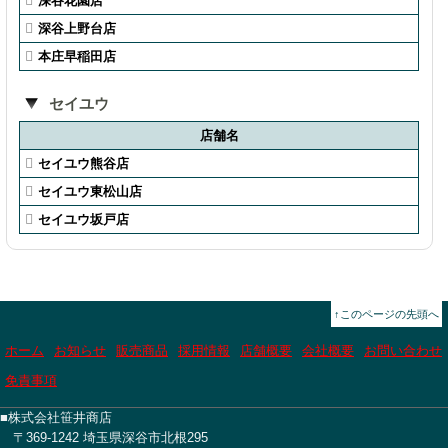
深谷花園店
深谷上野台店
本庄早稲田店
セイユウ
店舗名
セイユウ熊谷店
セイユウ東松山店
セイユウ坂戸店
↑このページの先頭へ
ホーム
お知らせ
販売商品
採用情報
店舗概要
会社概要
お問い合わせ
免責事項
■株式会社笹井商店
〒369-1242 埼玉県深谷市北根295