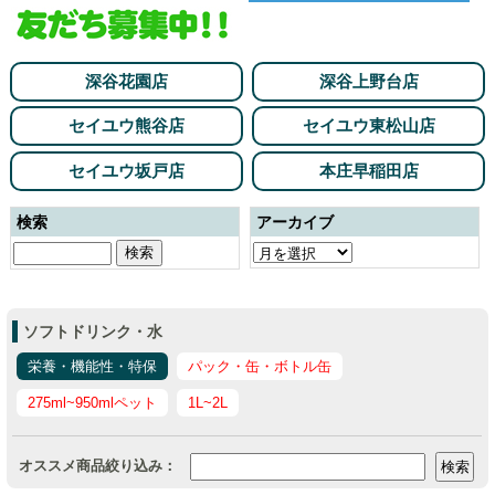
深谷花園店
深谷上野台店
セイユウ熊谷店
セイユウ東松山店
セイユウ坂戸店
本庄早稲田店
検索
アーカイブ
ソフトドリンク・水
栄養・機能性・特保
パック・缶・ボトル缶
275ml~950mlペット
1L~2L
オススメ商品絞り込み：