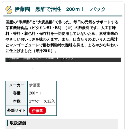
伊藤園 黒酢で活性 200ｍｌ パック
国産の“米黒酢”と“大麦黒酢”で作った、毎日の元気をサポートする
栄養機能食品（ビタミンB1・B6）（※）の酢飲料です。人工甘味
料・香料・着色料・保存料を一切使用していないため、素材由来の
やさしいおいしさを味わえます。また、口当たりのよいりんご果汁
とマンゴーピューレで酢飲料独特の酸味を抑え、まろやかな味わい
に仕上げました（果汁20％）。
伊藤園 黒酢で活性 200ｍｌ パック
メーカー
伊藤園
容量
200ｍｌ
本数
1本/ケース12入
外部サイト
伊藤園
取扱店舗