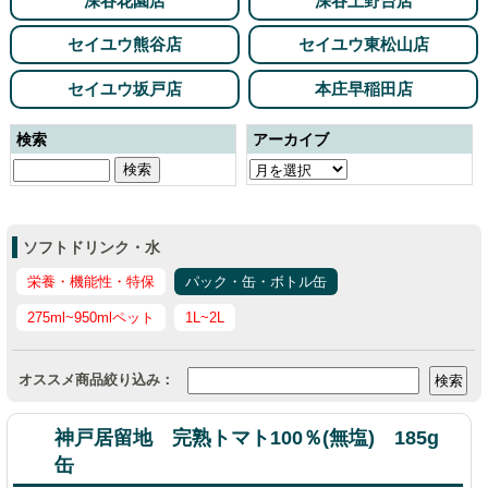
深谷花園店
深谷上野台店
セイユウ熊谷店
セイユウ東松山店
セイユウ坂戸店
本庄早稲田店
検索
アーカイブ
ソフトドリンク・水
栄養・機能性・特保
パック・缶・ボトル缶
275ml~950mlペット
1L~2L
オススメ商品絞り込み：
神戸居留地 完熟トマト100％(無塩) 185g
缶