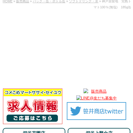
HOME
»
販売商品
»
パック・缶・ボトル缶
»
ソフトドリンク・水
» 神戸居留地 完熟ト
マト100％(無塩) 185g缶