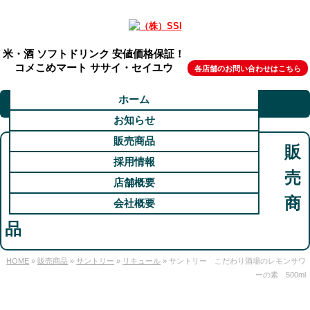
米・酒 ソフトドリンク 安値価格保証！
コメこめマート ササイ・セイユウ
各店舗のお問い合わせはこちら
ホーム
お知らせ
販売商品
販
採用情報
売
店舗概要
商
会社概要
品
HOME
»
販売商品
»
サントリー
»
リキュール
» サントリー こだわり酒場のレモンサワ
ーの素 500ml