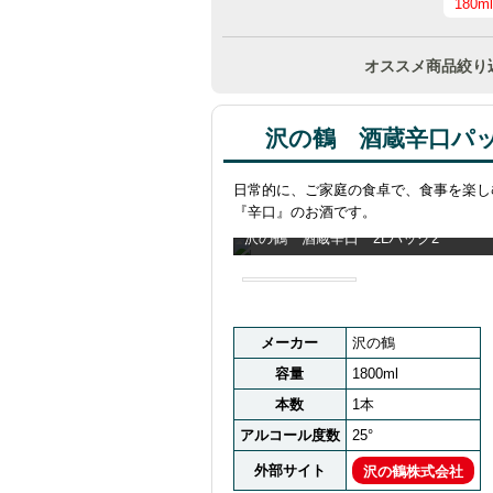
180m
オススメ商品絞り
沢の鶴 酒蔵辛口パック
日常的に、ご家庭の食卓で、食事を楽し
『辛口』のお酒です。
沢の鶴 酒蔵辛口 2Lパック2
メーカー
沢の鶴
容量
1800ml
本数
1本
アルコール度数
25°
外部サイト
沢の鶴株式会社