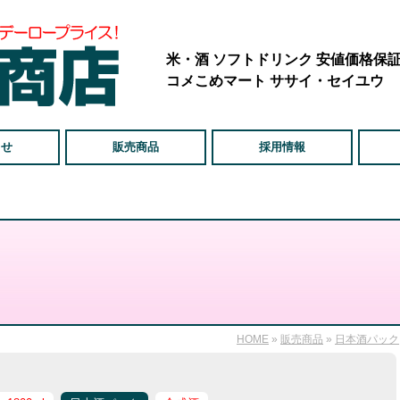
米・酒 ソフトドリンク 安値価格保
コメこめマート ササイ・セイユウ
らせ
販売商品
採用情報
HOME
»
販売商品
»
日本酒パック