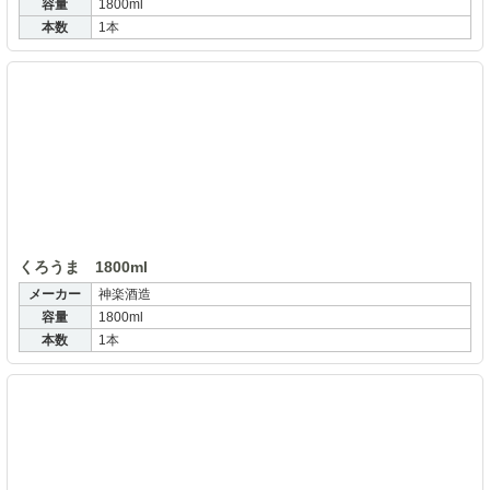
容量
1800ml
本数
1本
く
くろうま 1800ml
メーカー
神楽酒造
容量
1800ml
本数
1本
大