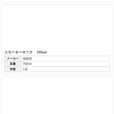
ス
スモーキーオーク 700ml
メーカー
福徳長
容量
700ml
本数
1本
壱