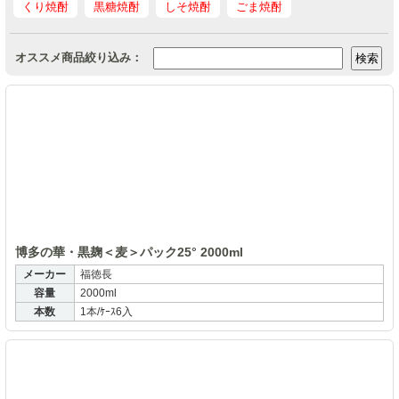
くり焼酎
黒糖焼酎
しそ焼酎
ごま焼酎
オススメ商品絞り込み：
博
博多の華・黒麹＜麦＞パック25° 2000ml
メーカー
福徳長
容量
2000ml
本数
1本/ｹｰｽ6入
さ