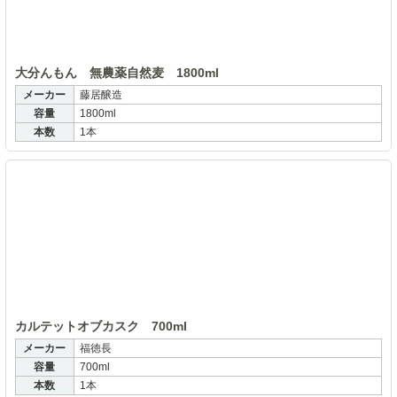
大分んもん 無農薬自然麦 1800ml
メーカー
藤居醸造
容量
1800ml
本数
1本
カ
カルテットオブカスク 700ml
メーカー
福徳長
容量
700ml
本数
1本