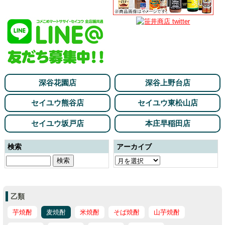
深谷花園店
深谷上野台店
セイユウ熊谷店
セイユウ東松山店
セイユウ坂戸店
本庄早稲田店
検索
アーカイブ
乙類
芋焼酎
麦焼酎
米焼酎
そば焼酎
山芋焼酎