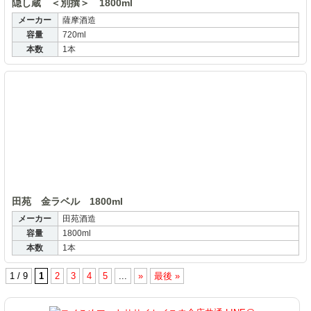
隠し蔵 ＜別撰＞ 1800ml
メーカー
薩摩酒造
容量
720ml
本数
1本
田
田苑 金ラベル 1800ml
メーカー
田苑酒造
容量
1800ml
本数
1本
1 / 9
1
2
3
4
5
...
»
最後 »