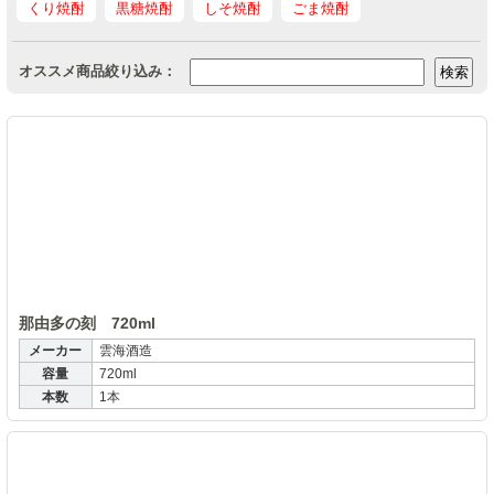
くり焼酎
黒糖焼酎
しそ焼酎
ごま焼酎
オススメ商品絞り込み：
那
那由多の刻 720ml
メーカー
雲海酒造
容量
720ml
本数
1本
雲