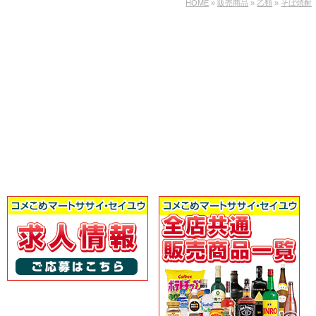
HOME
»
販売商品
»
乙類
»
そば焼酎