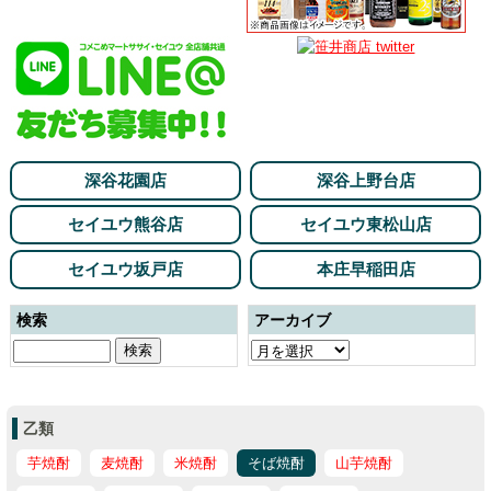
深谷花園店
深谷上野台店
セイユウ熊谷店
セイユウ東松山店
セイユウ坂戸店
本庄早稲田店
検索
アーカイブ
乙類
芋焼酎
麦焼酎
米焼酎
そば焼酎
山芋焼酎