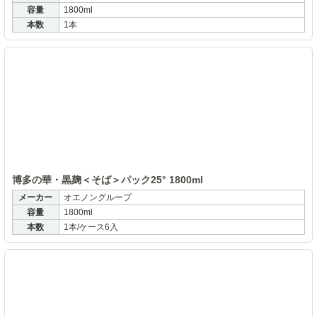
容量
1800ml
本数
1本
博
博多の華・黒麹＜そば＞パック25° 1800ml
メーカー
オエノングループ
容量
1800ml
本数
1本/ケース6入
博