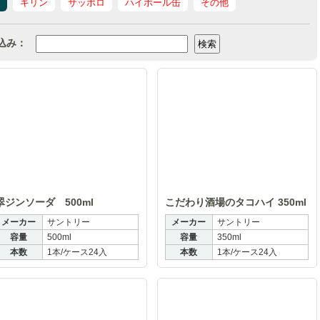
キリン
サッポロ
ハイボール缶
その他
込み：
ソーダ 350ml
翠ジンソーダ 500ml
こ
翠ジンソーダ 500ml
こだわり酒場のタコハイ 350ml
メーカー
サントリー
メーカー
サントリー
容量
500ml
容量
350ml
本数
1本/ケース24入
本数
1本/ケース24入
酒場のタコハイ 500ml
こだわり酒場のレモンサワー 350ml
こ