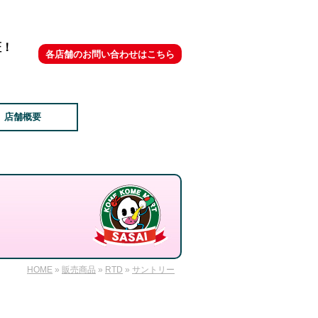
証！
各店舗のお問い合わせはこちら
店舗概要
HOME
»
販売商品
»
RTD
»
サントリー