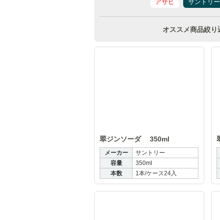
アサヒ
サントリー
オススメ商品絞り
翠ジン
翠ジンソーダ 350ml
メーカー
サントリー
容量
350ml
本数
1本/ケース24入
こだわり