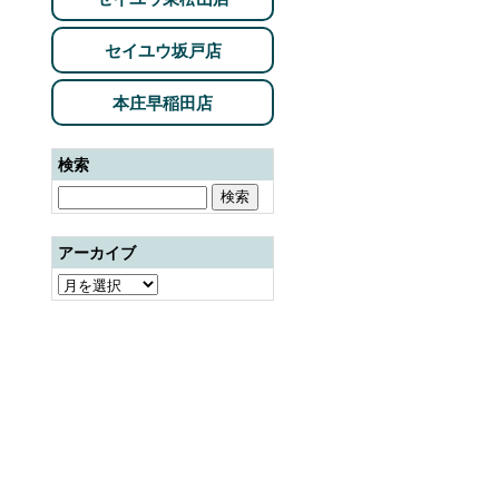
セイユウ坂戸店
本庄早稲田店
ml
だわり酒場のレモンサワー〈濃い旨〉500ml
検索
アーカイブ