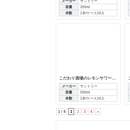
メーカー
サントリー
容量
350ml
本数
1本/ケース24入
こだわ
こだわり酒場のレモンサワー〈追い足しレモン〉500ml
メーカー
サントリー
容量
500ml
本数
1本/ケース24入
1 / 4
1
2
3
4
»