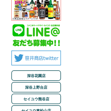
 500ml
だわり酒場のレモンサワー〈追い足しレモン〉350ml
深谷花園店
深谷上野台店
セイユウ熊谷店
セイユウ東松山店