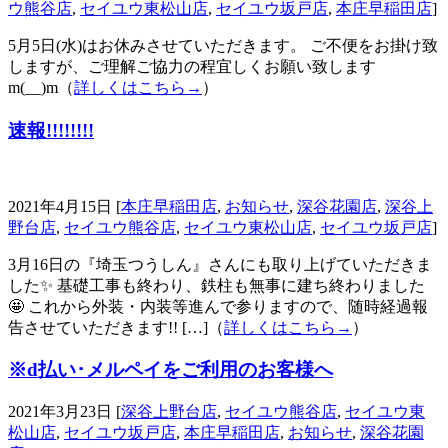
ウ熊谷店
,
セイユウ東松山店
,
セイユウ坂戸店
,
本庄早稲田店
]
5月5日(水)はお休みさせていただきます。 ご不便をお掛け致
しますが、ご理解ご協力の程宜しくお願い致します
m(__)m（
詳しくはこちら→
）
速報!!!!!!!!
2021年4月15日 [
本庄早稲田店
,
お知らせ
,
深谷花園店
,
深谷上
野台店
,
セイユウ熊谷店
,
セイユウ東松山店
,
セイユウ坂戸店
]
3月16日の『埼玉つうしん』さんにも取り上げていただきま
した✨ 基礎工事も終わり、鉄柱も無事に建ち終わりました
🤩 これから外装・内装等進んで参りますので、随時経過報
告させていただきます!! […]（
詳しくはこちら→
）
※d払い･メルペイをご利用のお客様へ
2021年3月23日 [
深谷上野台店
,
セイユウ熊谷店
,
セイユウ東
松山店
,
セイユウ坂戸店
,
本庄早稲田店
,
お知らせ
,
深谷花園