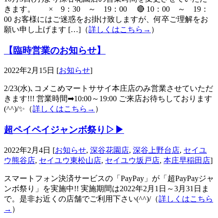
きます。 × 9：30 ～ 19：00 🔴 10：00 ～ 19：
00 お客様にはご迷惑をお掛け致しますが、何卒ご理解をお
願い申し上げます […]（
詳しくはこちら→
）
【臨時営業のお知らせ】
2022年2月15日 [
お知らせ
]
2/23(水)､コメこめマートササイ本庄店のみ営業させていただ
きます!!! 営業時間➡10:00～19:00 ご来店お待ちしております
(^^)/✨（
詳しくはこちら→
）
超ペイペイジャンボ祭り▷▶
2022年2月4日 [
お知らせ
,
深谷花園店
,
深谷上野台店
,
セイユ
ウ熊谷店
,
セイユウ東松山店
,
セイユウ坂戸店
,
本庄早稲田店
]
スマートフォン決済サービスの「PayPay」が「超PayPayジャ
ンボ祭り」を実施中!! 実施期間は2022年2月1日～3月31日ま
で。是非お近くの店舗でご利用下さい(^^)/（
詳しくはこちら
→
）