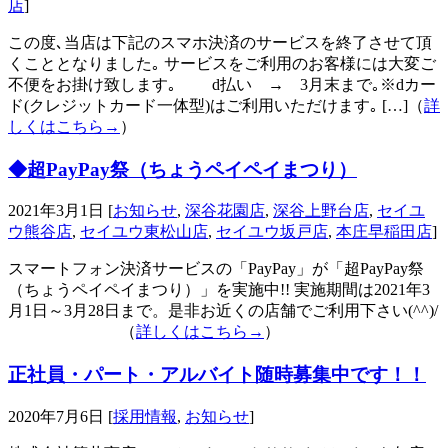
店
]
この度､当店は下記のスマホ決済のサービスを終了させて頂
くこととなりました｡ サービスをご利用のお客様には大変ご
不便をお掛け致します｡ d払い → 3月末まで｡※dカー
ド(クレジットカード一体型)はご利用いただけます｡ […]（
詳
しくはこちら→
）
◆超PayPay祭（ちょうペイペイまつり）
2021年3月1日 [
お知らせ
,
深谷花園店
,
深谷上野台店
,
セイユ
ウ熊谷店
,
セイユウ東松山店
,
セイユウ坂戸店
,
本庄早稲田店
]
スマートフォン決済サービスの「PayPay」が「超PayPay祭
（ちょうペイペイまつり）」を実施中!! 実施期間は2021年3
月1日～3月28日まで。是非お近くの店舗でご利用下さい(^^)/
（
詳しくはこちら→
）
正社員・パート・アルバイト随時募集中です！！
2020年7月6日 [
採用情報
,
お知らせ
]