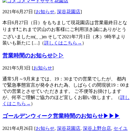
2021年6月27日 [
お知らせ
,
深谷花園店
]
本日6月27日（日）をもちまして現花園店は営業最終日とな
ります❗️これまで沢山のお客様にご利用頂き誠にありがとう
ございましたm(_ _)m そして2021年7月1日（木）9時半より
装いも新たに […]（
詳しくはこちら→
）
営業時間のお知らせ▷▷
2021年5月3日 [
お知らせ
]
通常5月～9月末までは、19：30までの営業でしたが、 都内
で緊急事態宣言が発令された為、しばらくの間現状19：00ま
での営業とさせていただきます。 ご不便等お掛けします
が、何卒ご理解ご協力のほど宜しくお願い致します。（
詳し
くはこちら→
）
ゴールデンウィーク営業時間のお知らせ▶▶▶
2021年4月26日 [
お知らせ
,
深谷花園店
,
深谷上野台店
,
セイユ